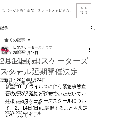
ME
スポーツを通し学び、スケートともに育む。
NU
記事
全ての記事
日光スケーターズクラブ
全ての記事
2021年1月24日
2月14日(日)スケーターズ
2021以前のスクール
スクール延期開催決定
イベント
更新日：
2021年1月24日
大切なお知らせ
新型コロナウイルスに伴う緊急事態宣
2021-2022スケートスクール
言のため、延期とさせていただいてお
りましたスケーターズスクールについ
2022-2023スクール
て、2月14日(日)に開催することを決定
2023-2024スクール
いたしました。