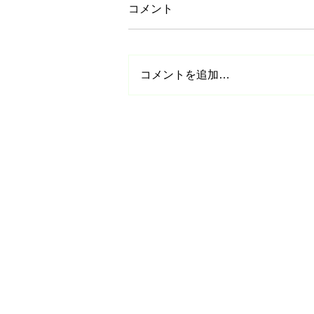
コメント
コメントを追加…
【参加無料】日本スケート連
盟基礎スケート栃木教室