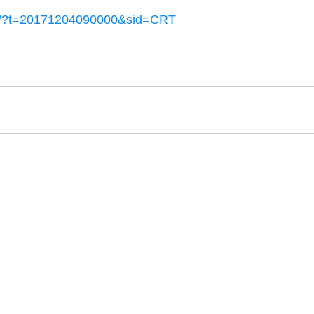
are/?t=20171204090000&sid=CRT