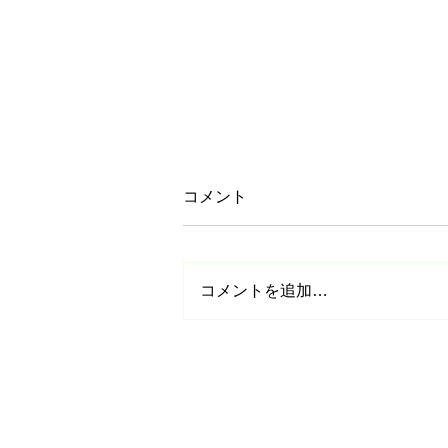
コメント
コメントを追加…
【参加無料】日本スケート連
盟基礎スケート教室in栃木