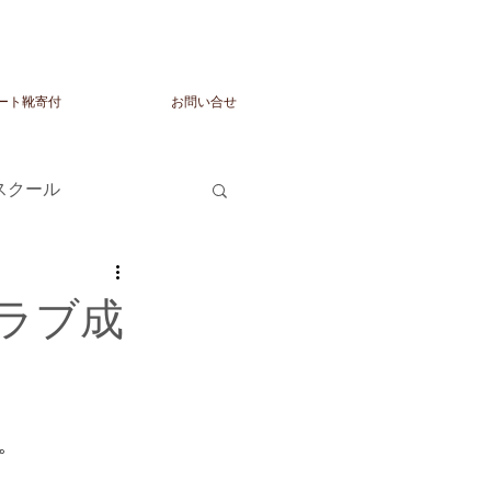
ート靴寄付
お問い合せ
トスクール
ラブ成
。