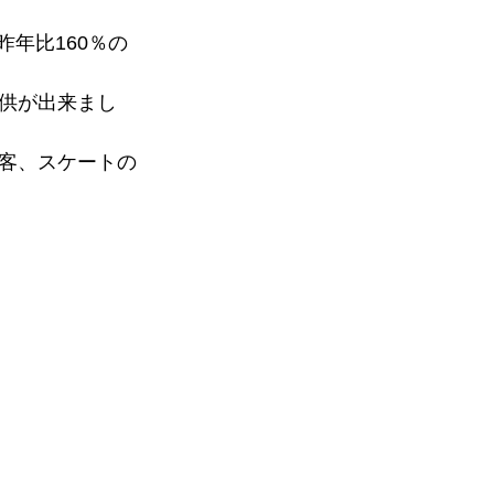
昨年比160％の
供が出来まし
客、スケートの