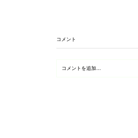
コメント
コメントを追加…
【参加無料】日本スケート連
盟基礎スケート教室in栃木