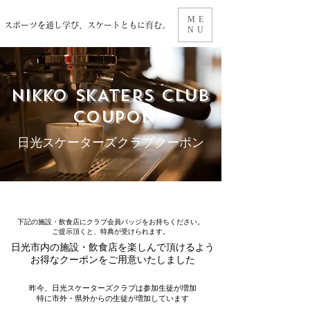
ME
スポーツを通し学び、スケートともに育む。
NU
NIKKO SKATERs
Club
COUPON
​日光スケーターズクラブクーポン
下記の施設・飲食店にクラブ会員
バッジをお持ちください。
ご提示頂くと、特典が受けられます。
日光市内の施設・飲食店を楽しんで頂けるよう
お得なクーポンをご用意いたしました
昨今、日光スケーターズクラブは参加生徒が増加
特に市外・県外からの生徒が増加しています