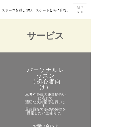
ME
スポーツを通し学び、スケートともに育む。
NU
サービス
パーソナルレ
ッスン
​（初心者向
け）
思考や身体の発達度合い
に応じて
適切な技術指導を行いま
す。
最速最短で基礎の習得を
目指したい生徒向け。
お問い合わせ